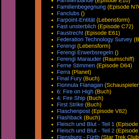
Familienbande
(Episode E10)
Familienbegegnung
(Episode N7
Fanclubs
()
Farpoint-Entität
(Lebensform)
Fast unsterblich
(Episode C72)
Faustrecht
(Episode E61)
Federation Technology Survey
(B
Ferengi
(Lebensform)
Ferengi Erwerbsregeln
()
Ferengi Marauder
(Raumschiff)
Ferne Stimmen
(Episode D64)
Ferra
(Planet)
Final Fury
(Buch)
Fionnula Flanagan
(Schauspieler
6: Fire on High
(Buch)
4: Fire Ship
(Buch)
First Strike
(Buch)
Flaschenpost
(Episode V82)
Flashback
(Buch)
Fleisch und Blut - Teil 1
(Episode
Fleisch und Blut - Teil 2
(Episode
Flensburg - Fürth
(Star Trek Club