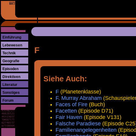
Einführung
Lebewesen
F
Technik
Geografie
Episoden
Direktiven
Siehe Auch:
Literatur
F
(Planetenklasse)
Sonstiges
F. Murray Abraham
(Schauspieler
Forum
Faces of Fire
(Buch)
Facetten
(Episode D71)
Fair Haven
(Episode V131)
Falsche Paradiese
(Episode C25
Familienangelegenheiten
(Episo