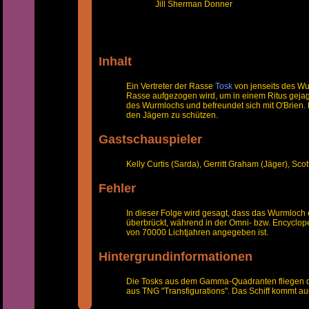
Jill Sherman Donner
Inhalt
Ein Vertreter der Rasse
Tosk
von jenseits des Wu
Rasse aufgezogen wird, um in einem Ritus gejagt 
des Wurmlochs und befreundet sich mit O'Brien. 
den Jägern zu schützen.
Gastschauspieler
Kelly Curtis (Sarda), Gerritt Graham (Jäger), Sc
Fehler
In dieser Folge wird gesagt, dass das Wurmloch
überbrückt, während in der Omni- bzw. Encyclop
von 70000 Lichtjahren angegeben ist.
Hintergrundinformationen
Die Tosks aus dem Gamma-Quadranten fliegen da
aus TNG "Transfigurations". Das Schiff kommt a