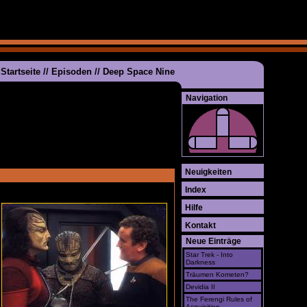
Startseite
//
Episoden
//
Deep Space Nine
Navigation
Neuigkeiten
Index
Hilfe
Kontakt
Neue Einträge
Star Trek - Into
Darkness
Träumen Kometen?
Devidia II
The Ferengi Rules of
Acquisition