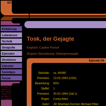
Einführung
Lebewesen
Tosk, der Gejagte
Technik
Geografie
Englisch: Captive Pursuit
Episoden
(Eigene Übersetzung: Gefangenenjagd)
Direktiven
Episode D6
Literatur
Sonstiges
Stardate:
ca. 46480
Premiere:
13.03.1993 (USA)
Forum
Bewertung:
60%
Staffel:
1
Premiere:
20.02.1994 (Sat 1)
Regie:
Corey Allen
Autor:
Jill Sherman Donner, Michael Piller,