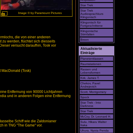
Star Trek
Star Trek
Image © by Paramount Pictures
Audiosprachkurs
Klingonisch
Klingonisch für
Fortgeschrittene
Klingonische
Stirnfalten
rmlochs, die von einer anderen
Breen
zu werden, flüchtet sich diesseits
Dieser versucht daraufhin, Tosk vor
Aktualisierte
Einträge
Planetenklassen
Raumstationen
Rassen und
ott MacDonald (Tosk)
Lebensformen
Kirk, James T.
Chekov, Pavel
Andrejevich
 eine Entfernung von 90000 Lichtjahren
Scott, Montgomery
edia und in anderen Folgen eine Entfernung
Spock
Star Trek - Into
Darkness
Star Trek
McCoy, Dr. Leonard H.
sselbe Schiff wie die Zaldonianer
Sulu, Hikaru Walter
uch in TNG "The Game" vor.
Itaka
Uhura, Nyota Penda