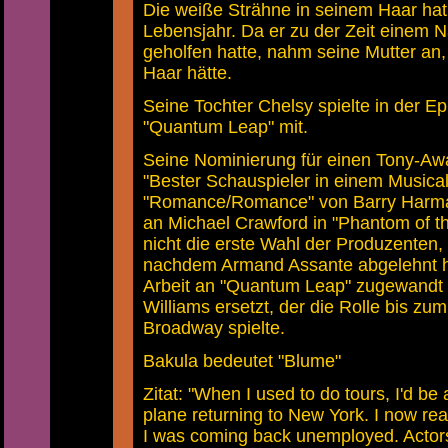
Die weiße Strähne in seinem Haar hat 
Lebensjahr. Da er zu der Zeit einem 
geholfen hatte, nahm seine Mutter an,
Haar hätte.
Seine Tochter Chelsy spielte in der 
"Quantum Leap" mit.
Seine Nominierung für einen Tony-Aw
"Bester Schauspieler in einem Musical
"Romance/Romance" von Barry Harman.
an Michael Crawford in "Phantom of t
nicht die erste Wahl der Produzenten,
nachdem Armand Assante abgelehnt ha
Arbeit an "Quantum Leap" zugewandt 
Williams ersetzt, der die Rolle bis z
Broadway spielte.
Bakula bedeutet "Blume"
Zitat: "When I used to do tours, I'd b
plane returning to New York. I now re
I was coming back unemployed. Actors 