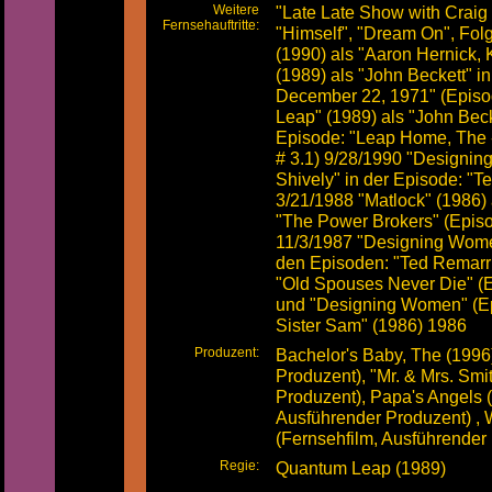
Weitere
"Late Late Show with Craig 
Fernsehauftritte:
"Himself", "Dream On", Fol
(1990) als "Aaron Hernick,
(1989) als "John Beckett" i
December 22, 1971" (Episo
Leap" (1989) als "John Becke
Episode: "Leap Home, The 
# 3.1) 9/28/1990 "Designin
Shively" in der Episode: "T
3/21/1988 "Matlock" (1986) 
"The Power Brokers" (Episo
11/3/1987 "Designing Women
den Episoden: "Ted Remarri
"Old Spouses Never Die" (E
und "Designing Women" (Ep
Sister Sam" (1986) 1986
Produzent:
Bachelor's Baby, The (1996
Produzent), "Mr. & Mrs. Smi
Produzent), Papa's Angels (
Ausführender Produzent) , 
(Fernsehfilm, Ausführender
Regie:
Quantum Leap (1989)