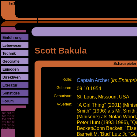
Einführung
Lebewesen
Scott Bakula
Technik
Geografie
Schauspieler
Episoden
Direktiven
Rolle:
Captain Archer
(
In: Enterpri
Literatur
Geboren:
09.10.1954
Sonstiges
Geburtsort:
St. Louis, Missouri, USA
Forum
TV-Serien:
"A Girl Thing" (2001) (Minis
Smith" (1996) als Mr. Smith
(Miniserie) als Nolan Wood
Peter Hunt (1993-1996), "Q
Beckett/John Beckett, "Eise
Barnett M. 'Bud' Lutz Jr, "G