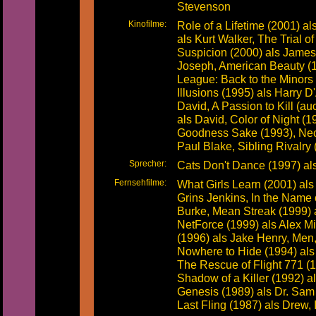
Stevenson
Kinofilme:
Role of a Lifetime (2001) a
als Kurt Walker, The Trial 
Suspicion (2000) als James
Joseph, American Beauty (1
League: Back to the Minors (
Illusions (1995) als Harry 
David, A Passion to Kill (a
als David, Color of Night (
Goodness Sake (1993), Nec
Paul Blake, Sibling Rivalry 
Sprecher:
Cats Don't Dance (1997) a
Fernsehfilme:
What Girls Learn (2001) als
Grins Jenkins, In the Name 
Burke, Mean Streak (1999) a
NetForce (1999) als Alex M
(1996) als Jake Henry, Men
Nowhere to Hide (1994) als
The Rescue of Flight 771 (1
Shadow of a Killer (1992) a
Genesis (1989) als Dr. Sam B
Last Fling (1987) als Drew, 