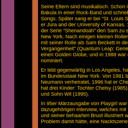
Seine Eltern sind musikalisch. Schon i
Bakula in einer Rock-Band und schrieb
Songs. Später sang er bei "St. Louis
er Jura and der University of Kansas.
der Serie "Shenandoah" den Sam zu s
New York. Nach einigen kleinen Roll
mit seiner Rolle als Sam Beckett in de
Vergangenheit" (Quantum Leap: Gene
einen Golden Globe, und in 1988 war 
nominiert.
Er lebt gegenwärtig in Los Angeles, h
im Bundesstaat New York. Von 1981 bi
Neumann verheiratet, 1996 hat er Chel
hat drei Kinder: Tochter Chelsy (1985
und Sohn Wil (1995).
In 95er Märzausgabe von Playgirl war 
dazugehörigen Interview, welches mit
und seiner behaarten Brust illustriert 
Problem damit hätte, eine Nacktszene