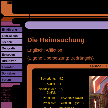
Einführung
Lebewesen
Die Heimsuchung
Technik
Geografie
Englisch: Affliction
Episoden
(Eigene Übersetzung: Bedrängnis)
Direktiven
Episode E91
Literatur
Sonstiges
Bewertung:
4,5
Forum
Staffel:
4
Episode in der
15
Staffel:
Premiere:
18.02.2005 (USA)
Premiere:
14.08.2006 (Sat 1)