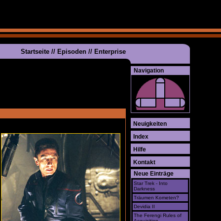
Startseite
//
Episoden
//
Enterprise
Navigation
Neuigkeiten
Index
Hilfe
Kontakt
Neue Einträge
Star Trek - Into
Darkness
Träumen Kometen?
Devidia II
The Ferengi Rules of
Acquisition