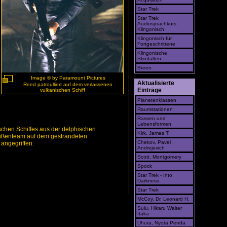
Star Trek
Star Trek
Audiosprachkurs
Klingonisch
Klingonisch für
Fortgeschrittene
Klingonische
Stirnfalten
Breen
Image © by Paramount Pictures
Aktualisierte
Reed patroulliert auf dem verlassenen
Einträge
vulkanischen Schiff
Planetenklassen
Raumstationen
Rassen und
Lebensformen
ischen Schiffes aus der delphischen
Kirk, James T.
Außenteam auf dem gestrandeten
Chekov, Pavel
 angegriffen.
Andrejevich
Scott, Montgomery
Spock
Star Trek - Into
Darkness
Star Trek
McCoy, Dr. Leonard H.
Sulu, Hikaru Walter
Itaka
Uhura, Nyota Penda