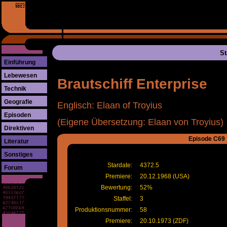
St
Einführung
Lebewesen
Brautschiff Enterprise
Technik
Geografie
Englisch: Elaan of Troyius
Episoden
(Eigene Übersetzung: Elaan von Troyius)
Direktiven
Episode C69
Literatur
Sonstiges
Stardate:
4372.5
Forum
Premiere:
20.12.1968 (USA)
Bewertung:
52%
Staffel:
3
Produktionsnummer:
58
Premiere:
20.10.1973 (ZDF)