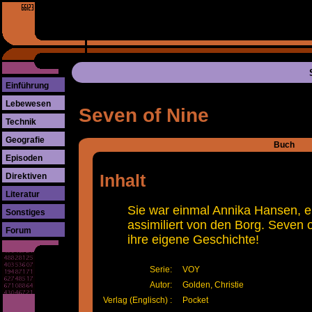
Einführung
Lebewesen
Seven of Nine
Technik
Geografie
Buch
Episoden
Direktiven
Inhalt
Literatur
Sie war einmal Annika Hansen, e
Sonstiges
assimiliert von den Borg. Seven
Forum
ihre eigene Geschichte!
Serie:
VOY
Autor:
Golden, Christie
Verlag (Englisch) :
Pocket